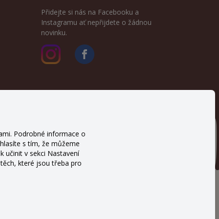
Přidejte si nás na Facebooku a
Instagramu ať nepřijdete o žádnou
novinku.