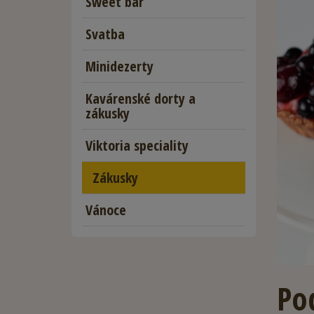
Sweet bar
Svatba
Minidezerty
Kavárenské dorty a
zákusky
Viktoria speciality
Zákusky
Vánoce
Po