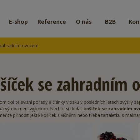
E-shop
Reference
O nás
B2B
Kon
 zahradním ovocem
šíček se zahradním 
mické televizní pořady a články v tisku v posledních letech zvýšily z
ká výroba není výjimkou. Nechte si dodat
košíček se zahradním o
eňte přihodit ještě
košíček s višněmi
nebo třeba
tartaletku s malina