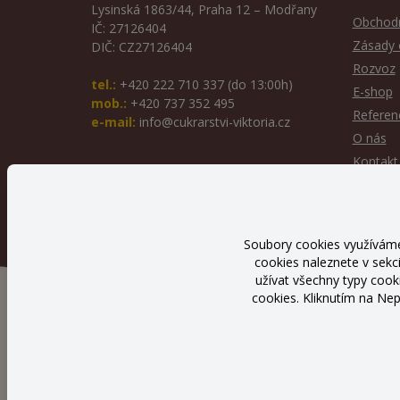
Lysinská 1863/44, Praha 12 – Modřany
Obchodn
IČ: 27126404
Zásady 
DIČ: CZ27126404
Rozvoz
tel.:
+420 222 710 337 (do 13:00h)
E-shop
mob.:
+420 737 352 495
Referen
e-mail:
info@cukrarstvi-viktoria.cz
O nás
Kontakt