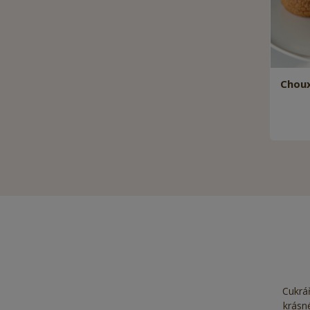
Choux
Cukrář
krásné