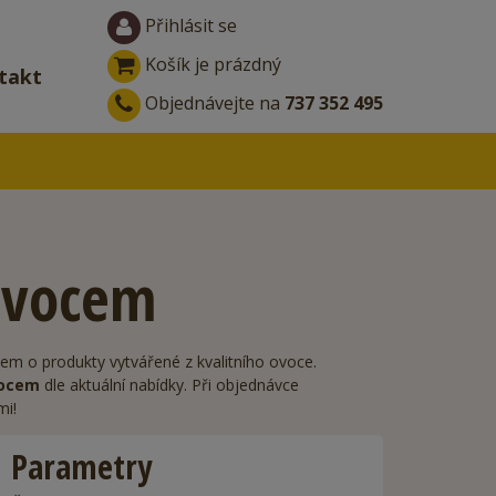
Přihlásit se
Košík je prázdný
takt
Objednávejte na
737 352 495
ovocem
ájem o produkty vytvářené z kvalitního ovoce.
vocem
dle aktuální nabídky. Při objednávce
mi
!
Parametry