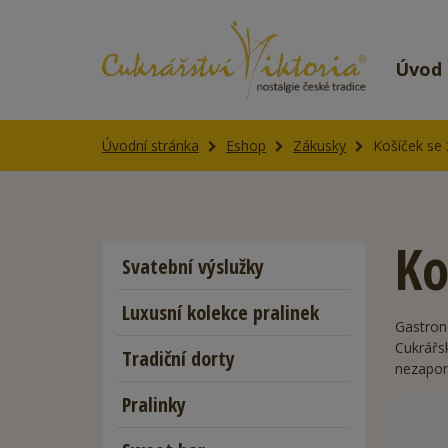
Úvod
Úvodní stránka
Eshop
Zákusky
Košíček se
Ko
Svatební výslužky
Luxusní kolekce pralinek
Gastrono
Cukrářs
Tradiční dorty
nezapom
Pralinky