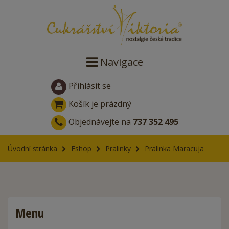
Navigace
Přihlásit se
Košík je prázdný
Objednávejte na
737 352 495
Úvodní stránka
Eshop
Pralinky
Pralinka Maracuja
Menu