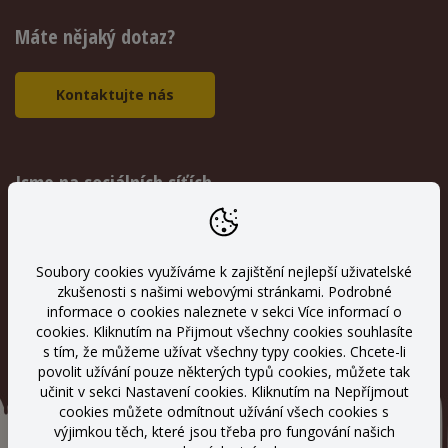
Máte nějaký dotaz?
Kontaktujte nás
Jsme na sociálních síťích
Přidejte si nás na Facebooku a Instagramu ať nepřijdete o
žádnou novinku.